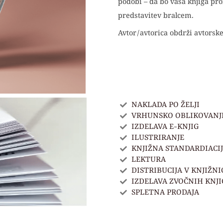
podobi – da bo vaša knjiga pro
predstavitev bralcem.
Avtor/avtorica obdrži avtorske
NAKLADA PO ŽELJI
VRHUNSKO OBLIKOVANJE
IZDELAVA E-KNJIG
ILUSTRIRANJE
KNJIŽNA STANDARDIACI
LEKTURA
DISTRIBUCIJA V KNJIŽN
IZDELAVA ZVOČNIH KNJI
SPLETNA PRODAJA