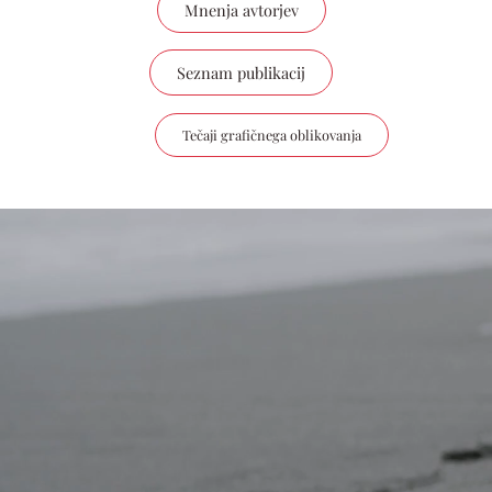
Mnenja avtorjev
Seznam publikacij
Tečaji grafičnega oblikovanja