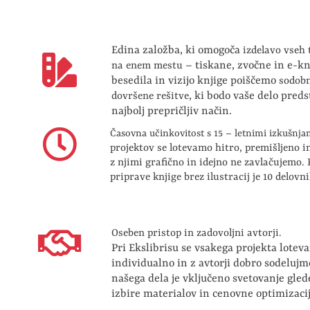
Edina založba, ki omogoča
izdelavo vseh
– tiskane, zvočne in e-kn
na enem mestu
besedila in vizijo knjige poiščemo
sodobn
, ki bodo vaše delo preds
dovršene rešitve
najbolj prepričljiv način.
Časovna učinkovitost s 15 – letnimi izkušnja
projektov se lotevamo hitro, premišljeno i
z njimi grafično in idejno ne zavlačujemo.
priprave knjige brez ilustracij je 10 delovni
Oseben pristop in zadovoljni avtorji.
Pri Ekslibrisu se vsakega projekta lotev
individualno in z avtorji dobro sodelujm
našega dela je vključeno svetovanje gled
izbire materialov in cenovne optimizacij