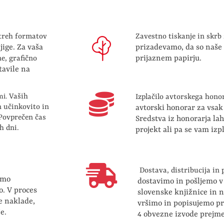
 treh formatov
Zavestno tiskanje in skrb 
jige. Za vaša
prizadevamo, da so naše 
prijaznem papirju.
e, grafično
tavile na
mi.
Vaših
Izplačilo avtorskega hono
n učinkovito in
avtorski honorar za vsak
 Povprečen čas
Sredstva iz honorarja la
h dni.
projekt ali pa se vam izp
Dostava, distribucija in 
amo
dostavimo in pošljemo v 
o. V proces
slovenske knjižnice in n
e naklade,
vršimo in popisujemo pr
e.
4 obvezne izvode prejm