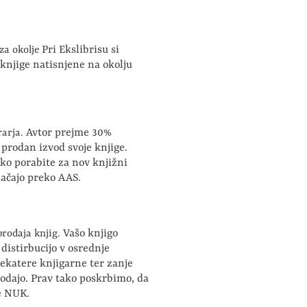
Pri Ekslibrisu si
za okolje
knjige natisnjene na okolju
Avtor prejme 30%
rarja.
 prodan izvod svoje knjige.
hko porabite za nov knjižni
lačajo preko AAS.
Vašo knjigo
prodaja knjig.
distirbucijo v osrednje
ekatere knjigarne ter zanje
odajo. Prav tako poskrbimo, da
e NUK.