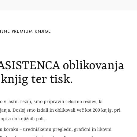
ILNE PREMIUM KNJIGE
SISTENCA oblikovanja
knjig ter tisk.
go v lastni režiji, smo pripravili
celostno rešitev
, ki
anja. Doslej smo izdali in oblikovali več kot 200 knjig, pri
opisa do knjižnih polic
.
 koraku – uredniškemu pregledu, grafični in likovni