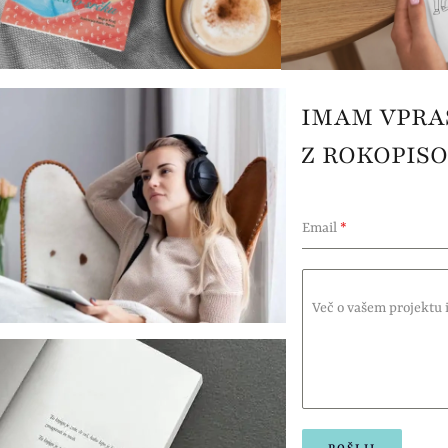
IMAM VPRAŠ
Z ROKOPIS
Email
*
Več o vašem projektu i