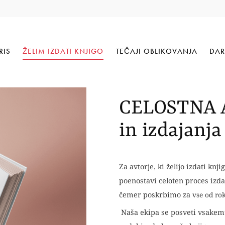
RIS
ŽELIM IZDATI KNJIGO
TEČAJI OBLIKOVANJA
DAR
CELOSTNA A
in izdajanja 
Za avtorje, ki želijo izdati knji
poenostavi celoten proces izdaj
čemer poskrbimo za
vse od rok
Naša ekipa se posveti vsakemu