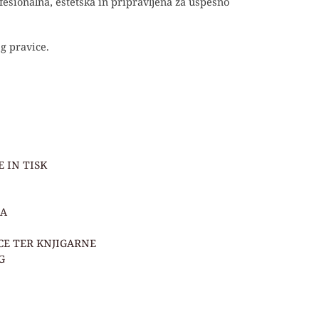
fesionalna, estetska in pripravljena za uspešno
g pravice.
 IN TISK
JA
ICE TER KNJIGARNE
G